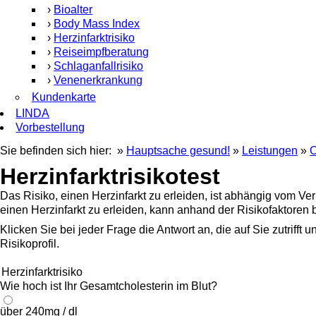
›
Bioalter
›
Body Mass Index
›
Herzinfarktrisiko
›
Reiseimpfberatung
›
Schlaganfallrisiko
›
Venenerkrankung
Kundenkarte
LINDA
Vorbestellung
Sie befinden sich hier: »
Hauptsache gesund!
»
Leistungen
»
O
Herzinfarktrisikotest
Das Risiko, einen Herzinfarkt zu erleiden, ist abhängig vom Ver
einen Herzinfarkt zu erleiden, kann anhand der Risikofaktoren
Klicken Sie bei jeder Frage die Antwort an, die auf Sie zutrif
Risikoprofil.
Herzinfarktrisiko
Wie hoch ist Ihr Gesamtcholesterin im Blut?
über 240mg / dl